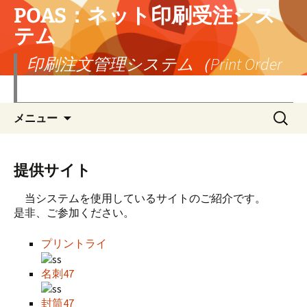
POAS：ネット印刷受注シス
テム
印刷注文管理システム（Print Order
Administration System）
コ
検
メニュー
ン
索:
テ
ン
ツ
提供サイト
へ
ス
当システムを使用しているサイトのご紹介です。
キ
是非、ご参加ください。
ッ
プ
プリントライ
名刺47
封筒47