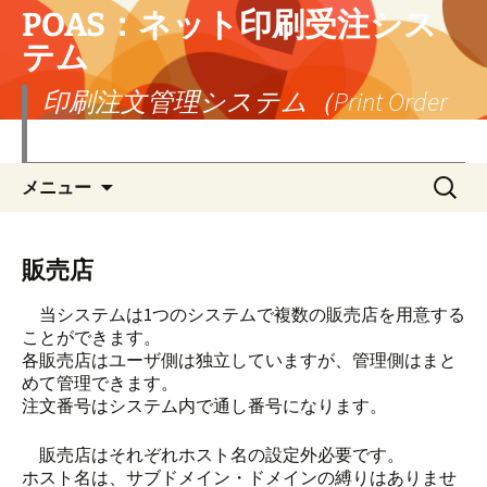
POAS：ネット印刷受注シス
テム
印刷注文管理システム（Print Order
Administration System）
コ
検
メニュー
ン
索:
テ
ン
ツ
販売店
へ
ス
当システムは1つのシステムで複数の販売店を用意する
キ
ことができます。
ッ
各販売店はユーザ側は独立していますが、管理側はまと
プ
めて管理できます。
注文番号はシステム内で通し番号になります。
販売店はそれぞれホスト名の設定外必要です。
ホスト名は、サブドメイン・ドメインの縛りはありませ