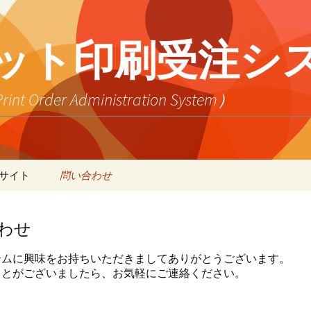
ネット印刷受注シ
er Administration System）
サイト
問い合わせ
リント
フトウェア
）
わせ
）
品
ット
テムに興味をお持ちいただきましてありがとうございます。
o!）
）
上
頼主
ことがございましたら、お気軽にご連絡ください。
チェック
l）
）
庫管理
払
送先