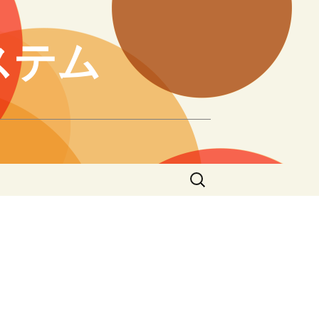
ステム
検
索: