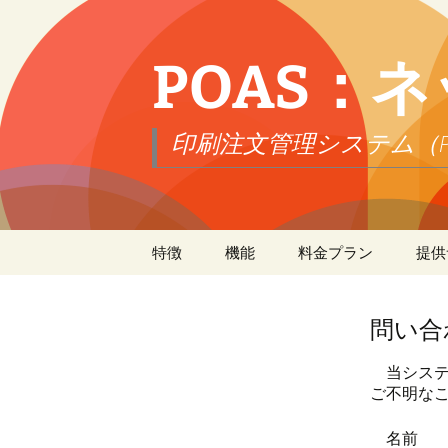
POAS：
印刷注文管理システム（Print Ord
コ
特徴
機能
料金プラン
提供
ン
テ
データ交換
商品
契約
ゆうぱっくプ
ソ
ン
R（日本郵便
ツ
問い合
履歴
カート
履歴（2024年
商
へ
Yahoo!ウォレ
ス
当シス
FastPay（Yaho
キ
アップロード
注文
履歴（2023年
仕
依
ご不明な
ッ
エクスプレス
プ
更新・実装予定
アカウント
アウト（PayPa
履歴（2022年
在
支
配
名前