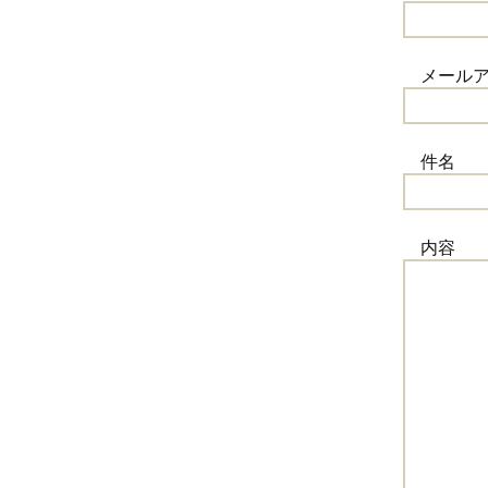
マイページ
販売
JNB-J振り
履歴（2021年
依頼主
フ
ク
ユ
オ
ット銀行）
メール
販売店
履歴（2020年
配送先
配
請
ポ
サ
カテゴリ
履歴（2019年
ポイント
ポ
フ
ク
ニ
件名
システム
履歴（2018年
担当者
オ
メ
配
カ
メ
拡張機能
履歴（2017年
注文履歴
デ
ア
支
フ
ロ
公
内容
履歴（2016年
デ
紹
ペ
管
PL
履歴（2015年
見
メ
ア
C
ン
履歴（2014
B
換