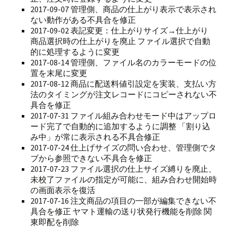
2017-09-07 管理側、商品の仕上がり表示で表示され
ない動作がある不具合を修正
2017-09-02 表記変更：仕上がりサイズ→仕上がり
商品選択時の仕上がりを廃止 ファイル選択で自動
的に処理するように変更
2017-08-14 管理側、ファイル名のカラーモードの位
置を末尾に変更
2017-08-12 商品に配送料値引設定を実装、支払い方
法のタイミングが注文レコードにコピーされない不
具合を修正
2017-07-31 ファイル組み合わせモード中はアップロ
ード完了で自動的に追加するように調整 「割り込
み中」が常に表示される不具合修正
2017-07-24 仕上げサイズの問い合わせ、管理側でタ
ブから参照できない不具合を修正
2017-07-23 ファイル選択の仕上サイズ縛りを廃止、
未校了ファイルの指定が可能に、組み合わせ開始時
の画面表示を復活
2017-07-16 注文商品の項目の一部が編集できない不
具合を修正 ヤマト運輸の送り状発行機能を削除 関
東即配を削除