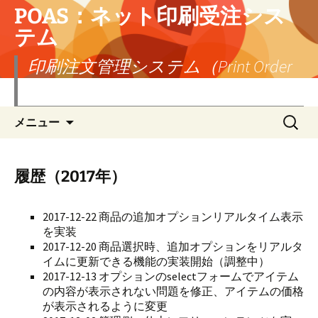
POAS：ネット印刷受注シス
テム
印刷注文管理システム（Print Order
Administration System）
コ
検
メニュー
ン
索:
テ
ン
ツ
履歴（2017年）
へ
ス
2017-12-22 商品の追加オプションリアルタイム表示
キ
を実装
ッ
2017-12-20 商品選択時、追加オプションをリアルタ
プ
イムに更新できる機能の実装開始（調整中）
2017-12-13 オプションのselectフォームでアイテム
の内容が表示されない問題を修正、アイテムの価格
が表示されるように変更