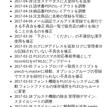
2017-04-28 注文ステータスに入金待ちを追加
2017-04-21 請求書PDFのレイアウトを調整
2017-04-18 納品書PDFのレイアウトを調整
2017-04-16 注文商品に名称の登録を可能に
2017-04-09 メール認証でメルアド未登録でも発行で
きる不具合を修正 商品一覧で販売店の縛りを抜け
ることがあるのを修正
2017-03-26 「下さい」「ください」の不適切な漢字
使用を修正
2017-03-25 ログにIPアドレスを追加 ログに管理者ID
が記録されていない不具合を修正
2017-03-21 PLECのスマホ対応事前準備として
html4.01をHTML5にアップデート
2017-03-05 フォントプロパティ取得スクリプトを
plecからmasterに移動、オプショングループの登録
でマスタを紐付けられない不具合を修正
2017-03-03 フォント機能をPLECからシステムに移
動 フォントファイルの保存場所をPLECからルート
に変更
2017-02-28 プルステ機能の除去 管理側デザイン、
スタイルシートの調整
2017-02-26 スタイルシートに幅制限を追加 media