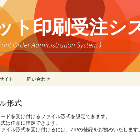
ネット印刷受注シ
er Administration System）
サイト
問い合わせ
リント
フトウェア
）
ル形式
）
品
ット
ロードを受け付けるファイル形式を設定できます。
o!）
）
上
頼主
形式は任意に指定できます。
ァイル形式を受け付けるには、ZIPの登録をお勧めいたします
チェック
l）
）
庫管理
払
送先