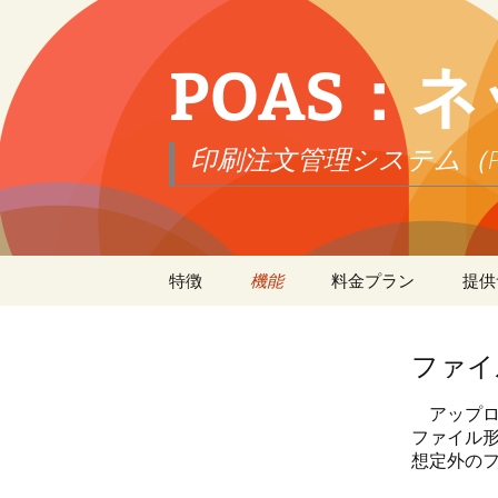
POAS：
印刷注文管理システム（Print Ord
コ
特徴
機能
料金プラン
提供
ン
テ
データ交換
商品
契約
ゆうぱっくプ
ソ
ン
R（日本郵便
ツ
ファイ
履歴
カート
履歴（2024年
商
へ
Yahoo!ウォレ
ス
アップ
FastPay（Yaho
キ
アップロード
注文
履歴（2023年
仕
依
ファイル
ッ
想定外のフ
エクスプレス
プ
更新・実装予定
アカウント
アウト（PayPa
履歴（2022年
在
支
配