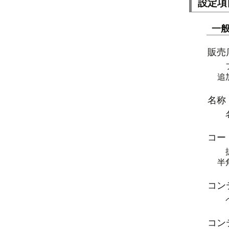
設定項
一
販売
追
名称
コー
半
コン
コン