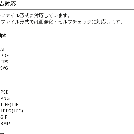
ム対応
（ジャパンネ
）
ァイル形式
ーポン
ーザー登録
プション
のファイル形式に対応しています。
のファイル形式では画像化・セルフチェックに対応します。
）
送
求先
イント
イトマップ
ipt
）
イント
ァイル
ーポン
ュース
AI
）
プション
ール
送方法
レンダー
ンテナンス
PDF
EPS
）
ータ交換
カウントグループ
払方法
ァイルマネージャ
グ
開データ
オンライン決済
ROBOT PA
SVG
）
ータ入稿
介機能
ージ
理者
EC
電子領収書
フリーページ
）
積
ッセージ
ップロード形式
MC：カラーモードコ
スタイルシート
PSD
バータ
PNG
年以前）
TIFF(TIF)
M2PS：入稿データ変
JPEG(JPG)
GIF
BMP