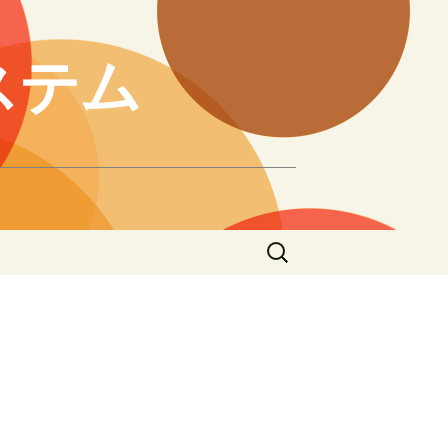
ステム
検
索:
。