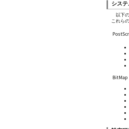
システ
マイページ
販売
JNB-J振り
履歴（2021年
依頼主
フ
ク
ユ
オ
ット銀行）
以下
これら
販売店
履歴（2020年
配送先
配
請
ポ
サ
PostScr
カテゴリ
履歴（2019年
ポイント
ポ
フ
ク
ニ
システム
履歴（2018年
担当者
オ
メ
配
カ
メ
拡張機能
履歴（2017年
注文履歴
デ
ア
支
フ
ロ
公
履歴（2016年
デ
紹
ペ
管
PL
BitMap
履歴（2015年
見
メ
ア
C
ン
履歴（2014
B
換