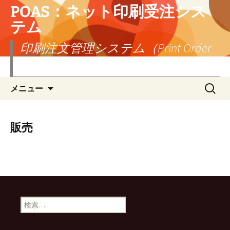
POAS：ネット印刷受注シス
テム
印刷注文管理システム（Print Order
Administration System）
コ
検
メニュー
ン
索:
テ
ン
ツ
販売
へ
ス
キ
ッ
プ
検
索: