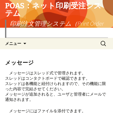
POAS：ネット印刷受注シス
テム
印刷注文管理システム（Print Order
Administration System）
コ
検
メニュー
ン
索:
テ
ン
ツ
メッセージ
へ
ス
メッセージはスレッド式で管理されます。
キ
スレッドはコンタクトボードで確認できます。
ッ
スレッドは各機能と紐付けられますので、その機能に限
プ
った内容で完結させてください。
メッセージが追加されると、ユーザと管理者にメールで
通知されます。
メッセージにはファイルを添付できます。