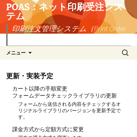
POAS：ネット印刷受注シス
テム
印刷注文管理システム（Print Order
Administration System）
コ
検
メニュー
ン
索:
テ
ン
ツ
更新・実装予定
へ
ス
カート以降の手順変更
キ
フォームデータチェックライブラリの更新
ッ
フォームから送信される内容をチェックするオ
プ
リジナルライブラリのバージョンを更新予定で
す。
課金方式から定額方式に変更