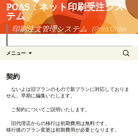
POAS：ネット印刷受注シス
テム
印刷注文管理システム（Print Order
Administration System）
コ
検
メニュー
ン
索:
テ
ン
ツ
契約
へ
ス
ないよは旧プランのもので新プランに対応しておりま
キ
せん。早期に編集いたします。
ッ
プ
ご契約についてご説明いたします。
旧代理店からの移行は初期費用は無料です。
移行後のプラン変更は初期費用が必要となります。